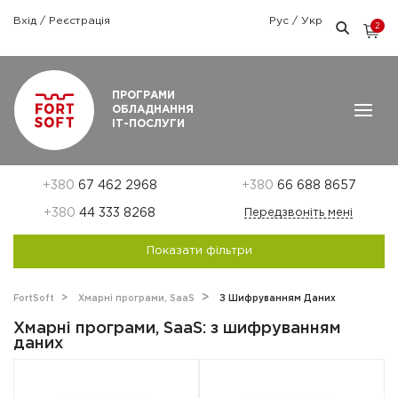
Вхід
/
Реєстрація
Рус
/
Укр
2
Графік роботи: Пн-Пт: 9:00 — 18:00
ПРОГРАМИ
ОБЛАДНАННЯ
ІТ-ПОСЛУГИ
+380
67 462 2968
+380
66 688 8657
+380
44 333 8268
Передзвоніть мені
Показати фільтри
FortSoft
Хмарні програми, SaaS
З Шифруванням Даних
Хмарні програми, SaaS: з шифруванням
даних