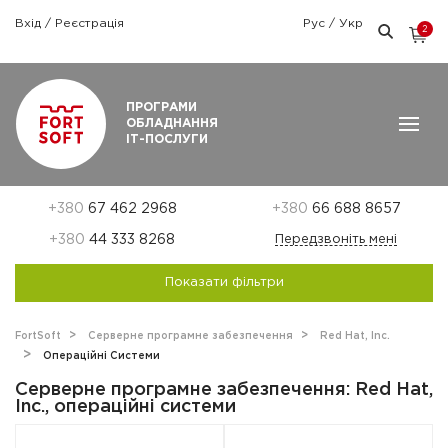
Вхід
/
Реєстрація
Рус
/
Укр
2
Графік роботи: Пн-Пт: 9:00 — 18:00
ПРОГРАМИ
ОБЛАДНАННЯ
ІТ-ПОСЛУГИ
+380
67 462 2968
+380
66 688 8657
+380
44 333 8268
Передзвоніть мені
Показати фільтри
FortSoft
Серверне програмне забезпечення
Red Hat, Inc.
Операційні Системи
Серверне програмне забезпечення: Red Hat,
Inc., операційні системи