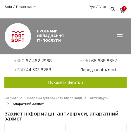
Вхід
/
Реєстрація
Рус
/
Укр
2
Графік роботи: Пн-Пт: 9:00 — 18:00
ПРОГРАМИ
ОБЛАДНАННЯ
ІТ-ПОСЛУГИ
+380
67 462 2968
+380
66 688 8657
+380
44 333 8268
Передзвоніть мені
Показати фільтри
FortSoft
Програми для захисту інформації
Антивіруси
Апаратний Захист
Захист інформації: антивіруси, апаратний
захист