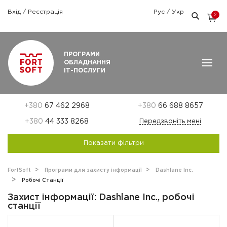
Вхід
/
Реєстрація
Рус
/
Укр
2
Графік роботи: Пн-Пт: 9:00 — 18:00
ПРОГРАМИ
ОБЛАДНАННЯ
ІТ-ПОСЛУГИ
+380
67 462 2968
+380
66 688 8657
+380
44 333 8268
Передзвоніть мені
Показати фільтри
FortSoft
Програми для захисту інформації
Dashlane Inc.
Робочі Станції
Захист інформації: Dashlane Inc., робочі
станції