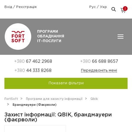
Вхід
/
Реєстрація
Рус
/
Укр
2
Графік роботи: Пн-Пт: 9:00 — 18:00
ПРОГРАМИ
ОБЛАДНАННЯ
ІТ-ПОСЛУГИ
+380
67 462 2968
+380
66 688 8657
+380
44 333 8268
Передзвоніть мені
Показати фільтри
FortSoft
Програми для захисту інформації
Qbik
Брандмауери (Фаєрволи)
Захист інформації: QBIK, брандмауери
(фаєрволи)