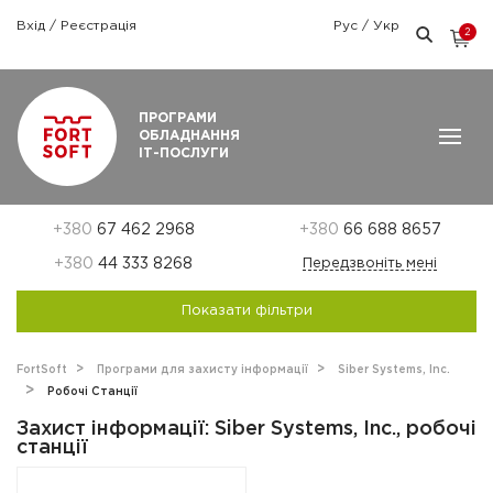
Вхід
/
Реєстрація
Рус
/
Укр
2
Графік роботи: Пн-Пт: 9:00 — 18:00
ПРОГРАМИ
ОБЛАДНАННЯ
ІТ-ПОСЛУГИ
+380
67 462 2968
+380
66 688 8657
+380
44 333 8268
Передзвоніть мені
Показати фільтри
FortSoft
Програми для захисту інформації
Siber Systems, Inc.
Робочі Станції
Захист інформації: Siber Systems, Inc., робочі
станції