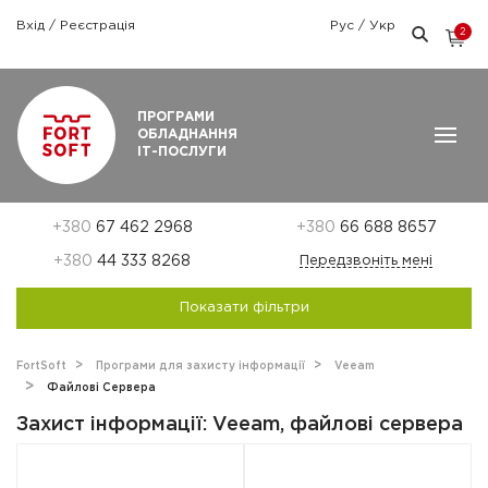
Вхід
/
Реєстрація
Рус
/
Укр
2
Графік роботи: Пн-Пт: 9:00 — 18:00
ПРОГРАМИ
ОБЛАДНАННЯ
ІТ-ПОСЛУГИ
+380
67 462 2968
+380
66 688 8657
+380
44 333 8268
Передзвоніть мені
Показати фільтри
FortSoft
Програми для захисту інформації
Veeam
Файлові Сервера
Захист інформації: Veeam, файлові сервера