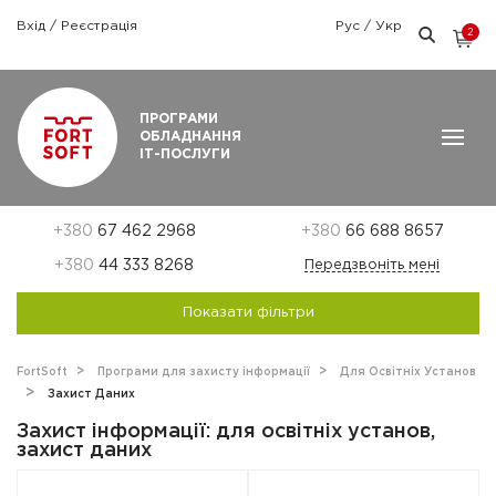
Вхід
/
Реєстрація
Рус
/
Укр
2
Графік роботи: Пн-Пт: 9:00 — 18:00
ПРОГРАМИ
ОБЛАДНАННЯ
ІТ-ПОСЛУГИ
+380
67 462 2968
+380
66 688 8657
+380
44 333 8268
Передзвоніть мені
Показати фільтри
FortSoft
Програми для захисту інформації
Для Освітніх Установ
Захист Даних
Захист інформації: для освітніх установ,
захист даних