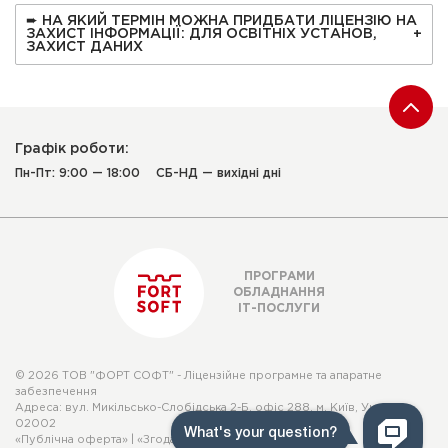
➨ НА ЯКИЙ ТЕРМІН МОЖНА ПРИДБАТИ ЛІЦЕНЗІЮ НА
ЗАХИСТ ІНФОРМАЦІЇ: ДЛЯ ОСВІТНІХ УСТАНОВ,
ЗАХИСТ ДАНИХ
Графік роботи:
Пн-Пт: 9:00 — 18:00
СБ-НД — вихідні дні
ПРОГРАМИ
ОБЛАДНАННЯ
ІТ-ПОСЛУГИ
© 2026 ТОВ "ФОРТ СОФТ" - Ліцензійне програмне та апаратне
забезпечення
Адреса: вул. Микільсько-Слобідська 2-Б, офіс 288, м. Київ, Україна,
02002
«Публічна оферта»
|
«Згода суб'єкта персональних даних»