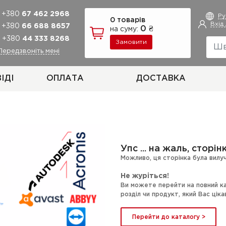
+380
67 462 2968
Р
0 товарів
Вхід
+380
66 688 8657
0 ₴
на суму:
+380
44 333 8268
Замовити
Передзвоніть мені
ІДІ
ОПЛАТА
ДОСТАВКА
Упс ... на жаль, сторі
Можливо, ця сторінка була вилуч
Не журіться!
Ви можете перейти на повний ка
розділ чи продукт, який Вас ціка
Перейти до каталогу >