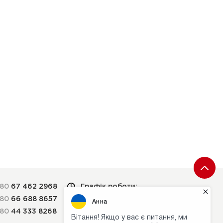
380
67 462 2968
Графік роботи:
380
66 688 8657
Пн-Пт: 9:00 — 18:00
380
44 333 8268
СБ-НД — вихідні дні