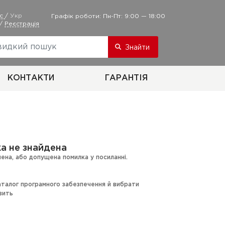
ус
/
Укр
Графік роботи: Пн-Пт: 9:00 — 18:00
/
Реєстрація
Знайти
КОНТАКТИ
ГАРАНТІЯ
нка не знайдена
ена, або допущена помилка у посиланні.
талог програмного забезпечення й вибрати
вить