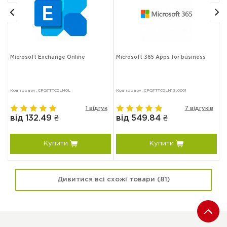
Microsoft Exchange Online
Microsoft 365 Apps for business
A
Код товару: CFQ7TTC0LH0L
Код товару: CFQ7TTC0LH1G:0001
Ко
к
1 відгук
7 відгуків
від 132.49 ₴
від 549.84 ₴
в
Купити
Купити
Дивитися всі схожі товари (81)