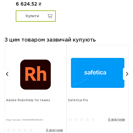
6 624.52 ₴
Купити
З цим товаром зазвичай купують
Adobe RoboHelp for teams
Safetica Pro
L
0 відгуків
Код товару: 30004099CB01A12
Ко
в
0 відгуків