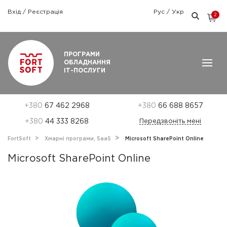
Вхід
/
Реєстрація
Рус
/
Укр
2
Графік роботи: Пн-Пт: 9:00 — 18:00
ПРОГРАМИ
ОБЛАДНАННЯ
ІТ-ПОСЛУГИ
+380
67 462 2968
+380
66 688 8657
+380
44 333 8268
Передзвоніть мені
FortSoft
Хмарні програми, SaaS
Microsoft SharePoint Online
Microsoft SharePoint Online