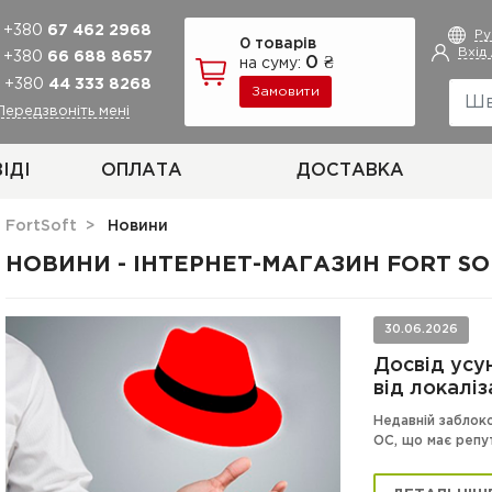
+380
67 462 2968
Р
0 товарів
Вхід
+380
66 688 8657
0 ₴
на суму:
+380
44 333 8268
Замовити
Передзвоніть мені
ІДІ
ОПЛАТА
ДОСТАВКА
FortSoft
Новини
НОВИНИ - ІНТЕРНЕТ-МАГАЗИН FORT SO
30.06.2026
Досвід усу
від локаліз
Недавній заблок
ОС, що має репут