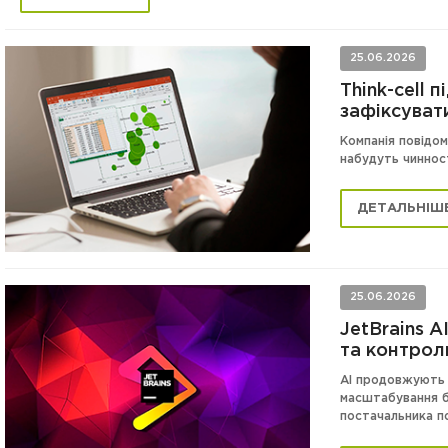
25.06.2026
Think-cell 
зафіксуват
Компанія повідом
набудуть чинност
ДЕТАЛЬНІШ
25.06.2026
JetBrains A
та контро
AI продовжують 
масштабування бі
постачальника по