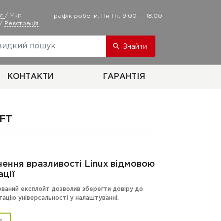
ус
/
Укр
Графік роботи: Пн-Пт: 9:00 — 18:00
/
Реєстрація
Знайти
КОНТАКТИ
ГАРАНТІЯ
FT
нення вразливості Linux відмовою
ації
ований експлойт дозволив зберегти довіру до
ацію універсальності у налаштуванні.