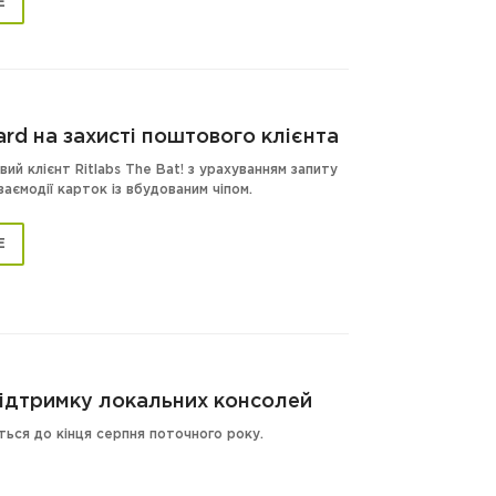
Е
rd на захисті поштового клієнта
й клієнт Ritlabs The Bat! з урахуванням запиту
заємодії карток із вбудованим чіпом.
Е
 підтримку локальних консолей
уться до кінця серпня поточного року.