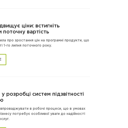
підвищує ціни: встигніть
и поточну вартість
ила про зростання цін на програмні продукти, що
і 1-го липня поточного року.
Е
I у розробці систем підзвітності
лю
впроваджувати в робочі процеси, що в умовах
знесу потребує особливої ​​уваги до надійності
слуг.