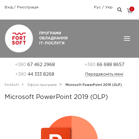
Вхід
/
Реєстрація
Рус
/
Укр
2
Графік роботи: Пн-Пт: 9:00 — 18:00
ПРОГРАМИ
ОБЛАДНАННЯ
ІТ-ПОСЛУГИ
+380
67 462 2968
+380
66 688 8657
+380
44 333 8268
Передзвоніть мені
FortSoft
Офісні програми
Microsoft PowerPoint 2019 (OLP)
Microsoft PowerPoint 2019 (OLP)