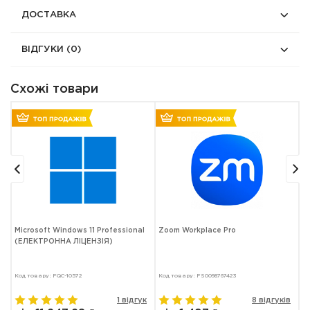
ДОСТАВКА
ВІДГУКИ
(0)
Схожі товари
5
Microsoft Windows 11 Professional
Zoom Workplace Pro
M
(ЕЛЕКТРОННА ЛІЦЕНЗІЯ)
Код товару: FQC-10572
Код товару: FS0098767423
Ко
в
1 відгук
8 відгуків