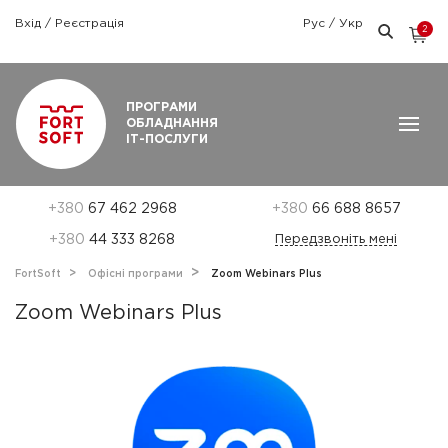
Вхід
/
Реєстрація
Рус
/
Укр
2
Графік роботи: Пн-Пт: 9:00 — 18:00
ПРОГРАМИ
ОБЛАДНАННЯ
ІТ-ПОСЛУГИ
+380
67 462 2968
+380
66 688 8657
+380
44 333 8268
Передзвоніть мені
FortSoft
Офісні програми
Zoom Webinars Plus
Zoom Webinars Plus