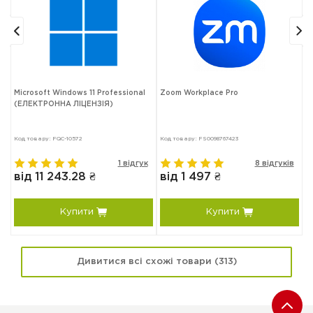
5
Microsoft Windows 11 Professional
Zoom Workplace Pro
M
(ЕЛЕКТРОННА ЛІЦЕНЗІЯ)
Код товару: FQC-10572
Код товару: FS0098767423
К
в
1 відгук
8 відгуків
від 11 243.28 ₴
від 1 497 ₴
в
Купити
Купити
Дивитися всі схожі товари (313)