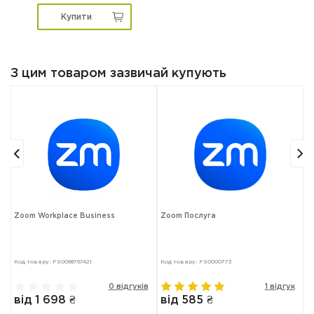
Купити
З цим товаром зазвичай купують
Zoom Workplace Business
Zoom Послуга
Z
Код товару: FS0098767421
Код товару: FS0000773
Ко
в
0 відгуків
1 відгук
від 1 698 ₴
від 585 ₴
в