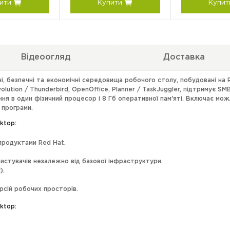
ити
Купити
Купит
Відеоогляд
Доставка
ні, безпечні та економічні середовища робочого столу, побудовані на Re
olution / Thunderbird, OpenOffice, Planner / TaskJuggler, підтримує SM
я в один фізичний процесор і 8 Гб оперативної пам'яті. Включає можл
і програми.
ktop:
 продуктами Red Hat.
истувачів незалежно від базової інфраструктури.
).
рсій робочих просторів.
ktop: