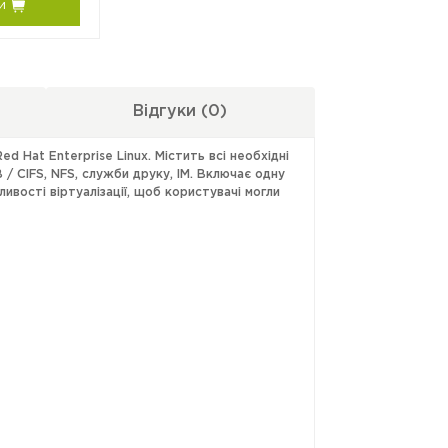
и
Відгуки
(0)
d Hat Enterprise Linux. Містить всі необхідні
B / CIFS, NFS, служби друку, IM. Включає одну
ивості віртуалізації, щоб користувачі могли