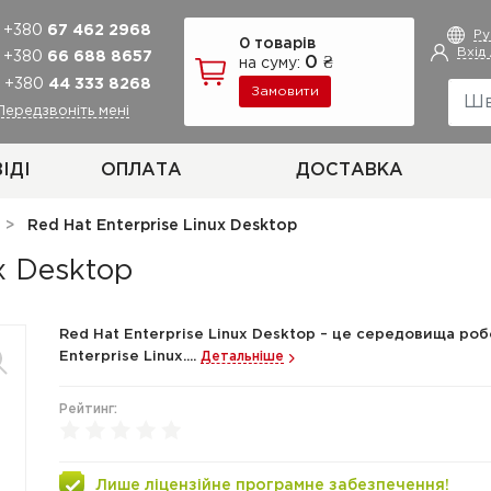
+380
67 462 2968
Р
0 товарів
Вхід
+380
66 688 8657
0 ₴
на суму:
+380
44 333 8268
Замовити
Передзвоніть мені
ІДІ
ОПЛАТА
ДОСТАВКА
Red Hat Enterprise Linux Desktop
x Desktop
Red Hat Enterprise Linux Desktop – це середовища роб
Enterprise Linux....
Детальніше
Рейтинг:
Лише ліцензійне програмне забезпечення!