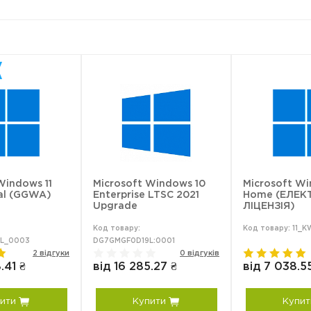
rise Linux Desktop:
Самостійне
бслуговування
Стандартна підтримка
(Self-support)
(Standard)
•
•
•
•
Windows 11
Microsoft Windows 10
Microsoft Wi
nal (GGWA)
Enterprise LTSC 2021
Home (ЕЛЕК
в будні дні та робочі години
в будні д
Upgrade
ЛІЦЕНЗІЯ)
Код товару:
Код товару: 11_
телефон, е-мейл, веб-
т
L_0003
DG7GMGF0D19L:0001
підтримка
2 відгуки
0 відгуків
.41 ₴
від 16 285.27 ₴
від 7 038.5
необм
ити
Купити
Купит
первинна та подальша реакції
первинна реак