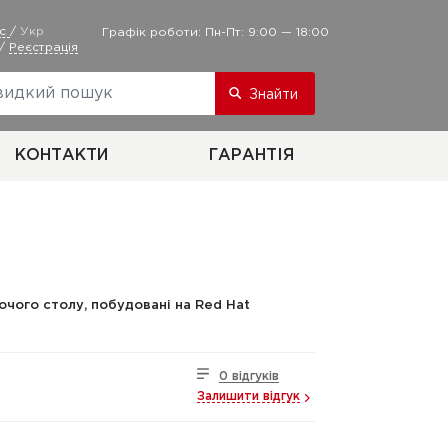
ус
/
Укр
Графік роботи: Пн-Пт: 9:00 — 18:00
/
Реєстрація
Знайти
КОНТАКТИ
ГАРАНТІЯ
очого столу, побудовані на Red Hat
0 відгуків
Залишити відгук