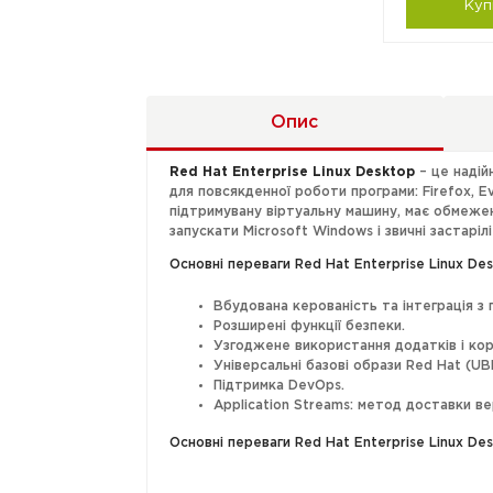
Куп
Опис
Red Hat Enterprise Linux Desktop
– це надій
для повсякденної роботи програми: Firefox, Ev
підтримувану віртуальну машину, має обмеженн
запускати Microsoft Windows і звичні застаріл
Основні переваги Red Hat Enterprise Linux Des
Вбудована керованість та інтеграція з
Розширені функції безпеки.
Узгоджене використання додатків і кор
Універсальні базові образи Red Hat (UBI
Підтримка DevOps.
Application Streams: метод доставки ве
Основні переваги Red Hat Enterprise Linux Des
Мультиплатформенна підтримка.