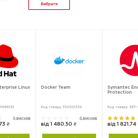
Вибрати
erprise Linux
Docker Team
Symantec En
Protection
H1549535
Код товару: FS0001334
Код товару: SEP
0 відгуків
0 відгуків
73 ₴
від 1 480.50 ₴
від 1 821.74