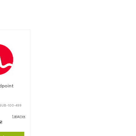
dpoint
-SUB-100-499
1 відгук
 ₴