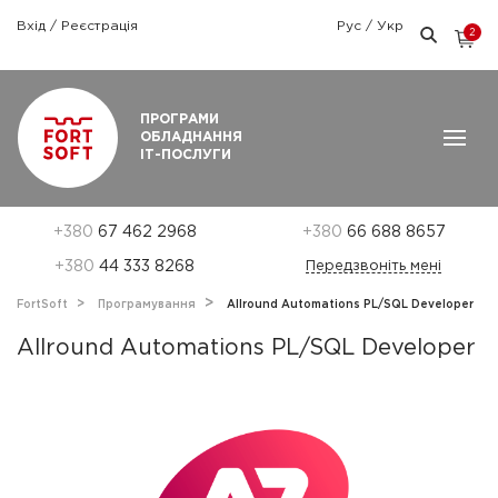
Вхід
/
Реєстрація
Рус
/
Укр
2
Графік роботи: Пн-Пт: 9:00 — 18:00
ПРОГРАМИ
ОБЛАДНАННЯ
ІТ-ПОСЛУГИ
+380
67 462 2968
+380
66 688 8657
+380
44 333 8268
Передзвоніть мені
FortSoft
Програмування
Allround Automations PL/SQL Developer
Allround Automations PL/SQL Developer