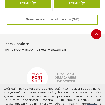
Купити
Купити
Дивитися всі схожі товари (341)
Графік роботи:
Пн-Пт: 9:00 — 18:00
СБ-НД — вихідні дні
ПРОГРАМИ
ОБЛАДНАННЯ
ІТ-ПОСЛУГИ
Цей сайт використовує cookies-файли для більш продуктивної
комунікації з користувачами сайту. Ми використовуємо cookies
для аналітики, соціальних мереж і реклами. Технологія cookies
© 2026 ТОВ "ФОРТ СОФТ" - Ліцензійне програмне та апаратне
не містить особистої інформації і не може жодним чином
забезпечення
налаштовувати вашу систему або зчитувати інформацію з
Адреса: вул. Микільсько-Слобідська 2-Б, офіс 288, м. Київ, Україна,