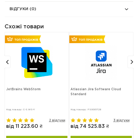
ВІДГУКИ
(0)
Схожі товари
JetBrains WebStorm
Atlassian Jira Software Cloud
T
Standard
Код товару: C-S.WS-Y
Код товару: FS0001728
Ко
в
2 відгуки
3 відгуки
від 11 223.60 ₴
від 74 525.83 ₴
в