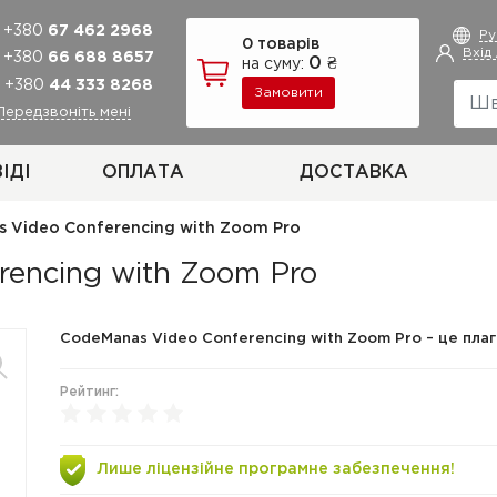
+380
67 462 2968
Р
0 товарів
Вхід
+380
66 688 8657
0 ₴
на суму:
+380
44 333 8268
Замовити
Передзвоніть мені
ІДІ
ОПЛАТА
ДОСТАВКА
 Video Conferencing with Zoom Pro
encing with Zoom Pro
CodeManas Video Conferencing with Zoom Pro – це плаг
Рейтинг:
Лише ліцензійне програмне забезпечення!