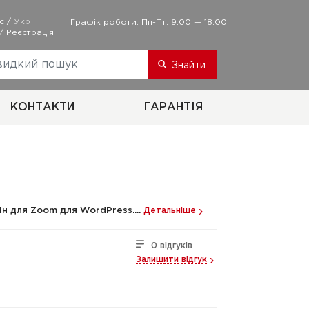
ус
/
Укр
Графік роботи: Пн-Пт: 9:00 — 18:00
/
Реєстрація
Знайти
КОНТАКТИ
ГАРАНТІЯ
ін для Zoom для WordPress....
Детальніше
0 відгуків
Залишити відгук