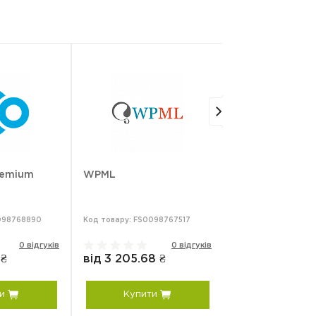
remium
WPML
Weglot Starter
0098768890
Код товару: FS0098767517
Код товару: FS0098
0 відгуків
0 відгуків
 ₴
від 3 205.68 ₴
від 1 550.97 ₴
и
Купити
Купити