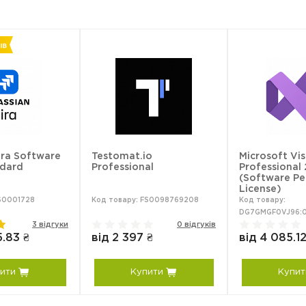
ira Software
Testomat.io
Microsoft Vis
ndard
Professional
Professional
(Software Pe
License)
FS0001728
Код товару: FS0098769208
Код товару:
DG7GMGF0VJ96:
3 відгуки
0 відгуків
5.83 ₴
від 2 397 ₴
від 4 085.12
ити
Купити
Купит