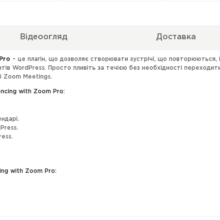
Відеоогляд
Доставка
Pro
– це плагін, що дозволяє створювати зустрічі, що повторюються, 
тів WordPress. Просто пливіть за течією без необхідності переходити
 і Zoom Meetings.
ncing with Zoom Pro:
ндарі.
Press.
ress.
ng with Zoom Pro: