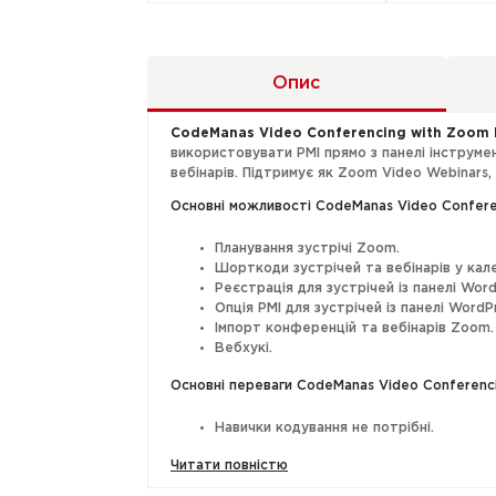
Опис
CodeManas Video Conferencing with Zoom 
використовувати PMI прямо з панелі інструмен
вебінарів. Підтримує як Zoom Video Webinars,
Основні можливості CodeManas Video Confere
Планування зустрічі Zoom.
Шорткоди зустрічей та вебінарів у кале
Реєстрація для зустрічей із панелі Word
Опція PMI для зустрічей із панелі WordP
Імпорт конференцій та вебінарів Zoom.
Вебхукі.
Основні переваги CodeManas Video Conferenci
Навички кодування не потрібні.
Повністю чуйний інтерфейс.
Читати повністю
Порівняння плагінів CodeManas для Zoom: