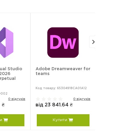
Free
Pro
•
•
•
•
•
•
•
•
ual Studio
Adobe Dreamweaver for
JetBrains AI Pr
•
•
 2026
teams
rpetual
•
•
Код товару: 65304918CA01A12
Код товару: C-S.AIP
0002
•
0 відгуків
0 відгуків
 ₴
від 23 841.64 ₴
від 11 280 ₴
•
•
и
Купити
Купити