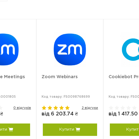
e Meetings
Zoom Webinars
Cookiebot P
FS0001805
Код товару: FS0098768699
Код товару: FS
0 відгуків
2 відгуки
 ₴
від 6 203.74 ₴
від 1 417.50
ити
Купити
Купит