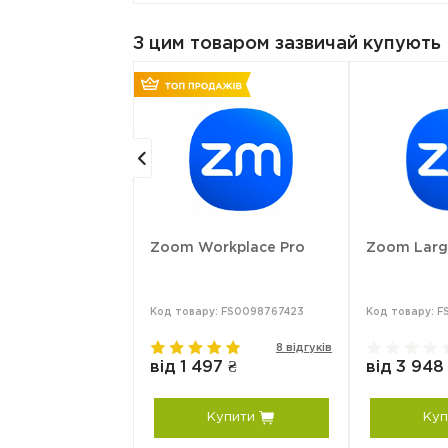
З цим товаром зазвичай купують
tarter
Zoom Workplace Pro
Zoom Larg
: FS0098768152
Код товару: FS0098767423
Код товару: 
0 відгуків
8 відгуків
0.97 ₴
від 1 497 ₴
від 3 948
упити
Купити
Куп