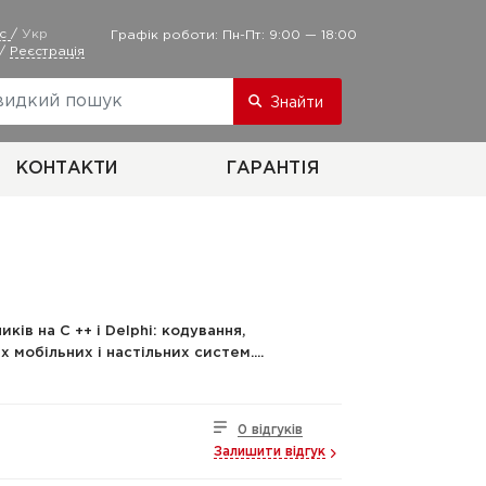
ус
/
Укр
Графік роботи: Пн-Пт: 9:00 — 18:00
/
Реєстрація
Знайти
КОНТАКТИ
ГАРАНТІЯ
ків на C ++ і Delphi: кодування,
мобільних і настільних систем....
0 відгуків
Залишити відгук