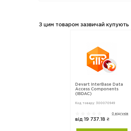
З цим товаром зазвичай купують
Devart InterBase Data
Access Components
(IBDAC)
Код товару: 300070949
0 відгуків
від 19 737.18 ₴