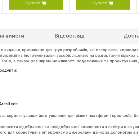
Купити
Купити
ні вимоги
Відеоогляд
Дост
 видання, призначене для груп розробників, які створюють корпорати
ліцензії на інструментальні засоби: ліцензію на розгортання кількох с
ase ToGo, а також розширені можливості моделювання та проектування 
родукти:
rchitect:
раз спроектувавши його уявлення для різних платформ і пристроїв, 
еносити відображені та невідображені компоненти з палітри в візуа
ого для користувача інтерфейсу з джерелами даних за допомогою візу
безпосередньо на різних пристроях одночасно за допомогою Live On-