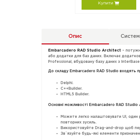
Купити
Опис
Систем
Embarcadero RAD Studio Architect
– потужне
або додатки для баз даних. Включає додаткові 
Professional, вбудовану базу даних з InterB
До складу Embarcadero RAD Studio входять п
Delphi.
C++Builder.
HTML5 Builder.
Основні можливості Embarcadero RAD Studio A
Можете легко налаштовувати UI, один 
повторних зусиль.
Використовуйте Drag-and-drop щоб пер
Зв`язуйте будь-які елементи призначен
Перевіряйте спроектований інтерфейс 