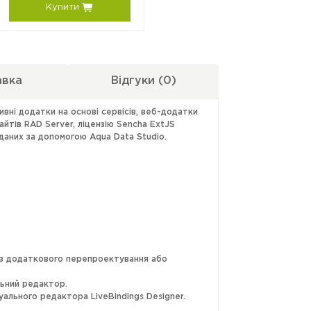
Купити
авка
Відгуки
(0)
вні додатки на основі сервісів, веб-додатки
айтів RAD Server, ліцензію Sencha ExtJS
даних за допомогою Aqua Data Studio.
без додаткового перепроектування або
льний редактор.
ального редактора LiveBindings Designer.
Device Preview.