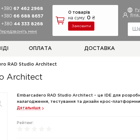
+380
67 462 2968
Р
0 товарів
Вхід
+380
66 688 8657
0 ₴
на суму:
+380
44 333 8268
Замовити
Передзвоніть мені
ІДІ
ОПЛАТА
ДОСТАВКА
ro RAD Studio Architect
 Architect
Embarcadero RAD Studio Architect – це IDE для розробни
налагодження, тестування та дизайн крос-платформних 
Детальніше
Рейтинг: