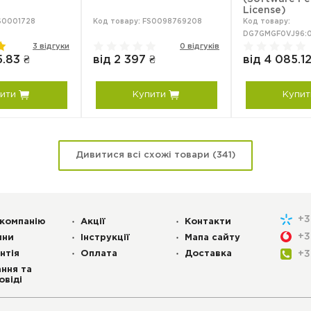
License)
FS0001728
Код товару: FS0098769208
Код товару:
DG7GMGF0VJ96:
3 відгуки
0 відгуків
5.83 ₴
від 2 397 ₴
від 4 085.12
ити
Купити
Купит
Дивитися всі схожі товари (341)
+
компанію
Акції
Контакти
+
ини
Інструкції
Мапа сайту
нтія
Оплата
Доставка
+
ння та
овіді