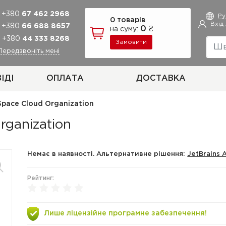
+380
67 462 2968
Р
0 товарів
Вхід
+380
66 688 8657
0 ₴
на суму:
+380
44 333 8268
Замовити
Передзвоніть мені
ІДІ
ОПЛАТА
ДОСТАВКА
Space Cloud Organization
rganization
Немає в наявності. Альтернативне рішення:
JetBrains 
Рейтинг:
Лише ліцензійне програмне забезпечення!