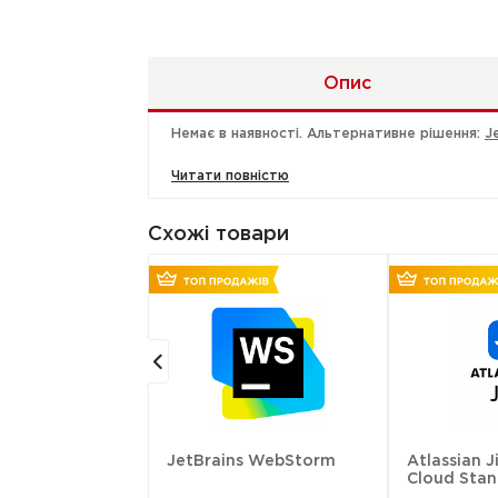
Опис
Немає в наявності. Альтернативне рішення:
J
Читати повністю
Схожі товари
 AI Pro
JetBrains WebStorm
Atlassian J
Cloud Sta