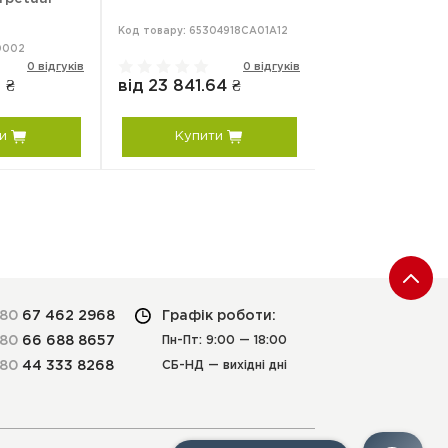
Код товару: 65304918CA01A12
Код товару: C-S.AIP
0002
0 відгуків
0 відгуків
 ₴
від 23 841.64 ₴
від 11 280 ₴
и
Купити
Купити
380
67 462 2968
Графік роботи:
380
66 688 8657
Пн-Пт: 9:00 — 18:00
380
44 333 8268
СБ-НД — вихідні дні