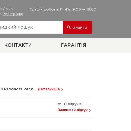
ус
/
Укр
Графік роботи: Пн-Пт: 9:00 — 18:00
/
Реєстрація
Знайти
КОНТАКТИ
ГАРАНТІЯ
All Products Pack
....
Детальніше
0 відгуків
Залишити відгук