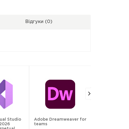
Відгуки
(0)
ual Studio
Adobe Dreamweaver for
JetBrains AI Pr
 2026
teams
rpetual