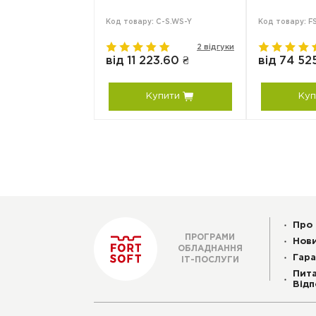
 C-S.AIP-Y
Код товару: C-S.WS-Y
Код товару: 
0 відгуків
2 відгуки
80 ₴
від 11 223.60 ₴
від 74 52
упити
Купити
Куп
Про 
ПРОГРАМИ
Нов
ОБЛАДНАННЯ
Гара
ІТ-ПОСЛУГИ
Пита
Відп