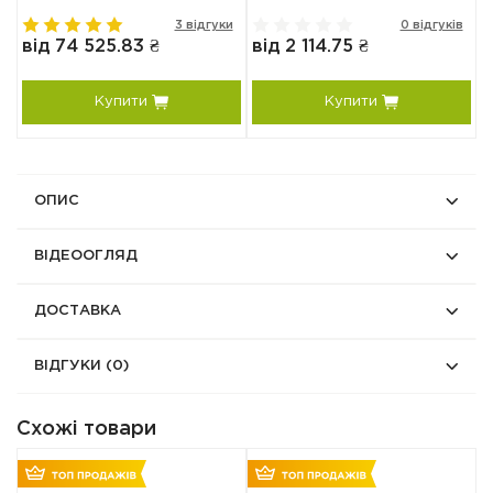
3 відгуки
0 відгуків
від 74 525.83 ₴
від 2 114.75 ₴
в
Купити
Купити
я
ОПИС
ВІДЕООГЛЯД
ДОСТАВКА
ВІДГУКИ
(0)
Схожі товари