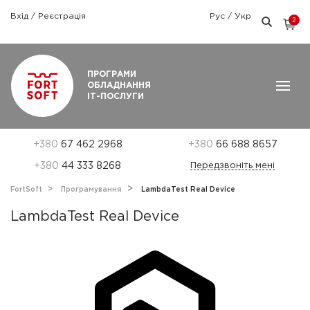
Вхід
/
Реєстрація
Рус
/
Укр
2
Графік роботи: Пн-Пт: 9:00 — 18:00
ПРОГРАМИ
ОБЛАДНАННЯ
ІТ-ПОСЛУГИ
+380
67 462 2968
+380
66 688 8657
+380
44 333 8268
Передзвоніть мені
FortSoft
Програмування
LambdaTest Real Device
LambdaTest Real Device