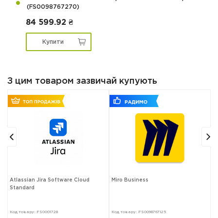
(FS0098767270)
84 599.92 ₴
Купити
З цим товаром зазвичай купують
Atlassian Jira Software Cloud
Miro Business
M
Standard
в
Код товару: FS0001728
Код товару: FS0098767125
К