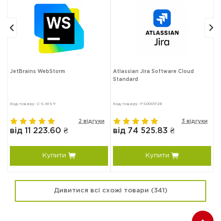
JetBrains WebStorm
Atlassian Jira Software Cloud
T
Standard
Код товару: C-S.WS-Y
Код товару: FS0001728
Ко
в
2 відгуки
3 відгуки
від 11 223.60 ₴
від 74 525.83 ₴
в
Купити
Купити
Дивитися всі схожі товари (341)