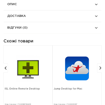
ОПИС
ДОСТАВКА
ВІДГУКИ
(0)
Схожі товари
ISL Online Remote Desktop
Jump Desktop for Mac
P
Код товару: FS0098766406
Код товару: FS0003097
Ко