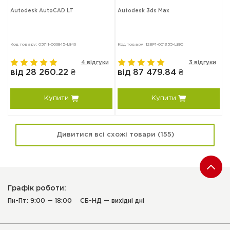
Autodesk AutoCAD LT
Autodesk 3ds Max
A
Код товару: 057I1-006845-L846
Код товару: 128F1-001355-L890
Ко
и
4 відгуки
3 відгуки
від 28 260.22 ₴
від 87 479.84 ₴
в
Купити
Купити
Дивитися всі схожі товари (155)
Графік роботи:
Пн-Пт: 9:00 — 18:00
СБ-НД — вихідні дні