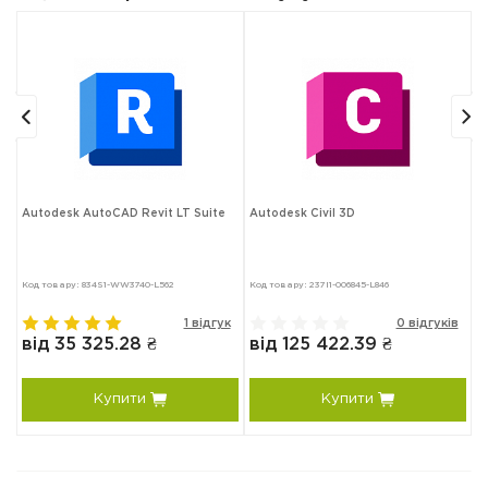
Autodesk AutoCAD Revit LT Suite
Autodesk Civil 3D
A
Код товару: 834S1-WW3740-L562
Код товару: 237I1-006845-L846
Ко
в
1 відгук
0 відгуків
від 35 325.28 ₴
від 125 422.39 ₴
в
Купити
Купити