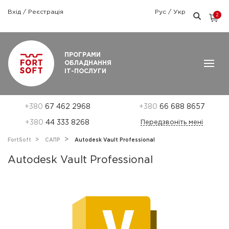
Вхід
/
Реєстрація
Рус
/
Укр
2
Графік роботи: Пн-Пт: 9:00 — 18:00
ПРОГРАМИ
ОБЛАДНАННЯ
ІТ-ПОСЛУГИ
+380
67 462 2968
+380
66 688 8657
+380
44 333 8268
Передзвоніть мені
FortSoft
САПР
Autodesk Vault Professional
Autodesk Vault Professional