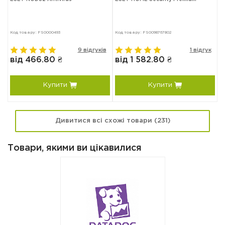
Код товару: FS0000493
Код товару: FS0098767802
Ко
в
9 відгуків
1 відгук
від 466.80 ₴
від 1 582.80 ₴
в
Купити
Купити
Дивитися всі схожі товари (231)
Товари, якими ви цікавилися