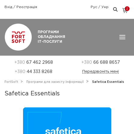
Вхід
/
Реєстрація
Рус
/
Укр
2
Графік роботи: Пн-Пт: 9:00 — 18:00
ПРОГРАМИ
ОБЛАДНАННЯ
ІТ-ПОСЛУГИ
+380
67 462 2968
+380
66 688 8657
+380
44 333 8268
Передзвоніть мені
FortSoft
Програми для захисту інформації
Safetica Essentials
Safetica Essentials