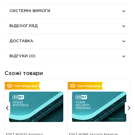
СИСТЕМНІ ВИМОГИ
ВІДЕООГЛЯД
ДОСТАВКА
ВІДГУКИ
(0)
Схожі товари
ESET NOD32 Antivirus
ESET HOME Security Premium
E