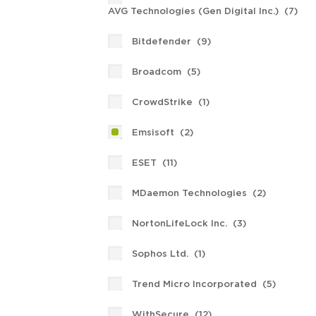
AVG Technologies (Gen Digital Inc.) (
7
)
Bitdefender (
9
)
Broadcom (
5
)
CrowdStrike (
1
)
Emsisoft (
2
)
ESET (
11
)
MDaemon Technologies (
2
)
NortonLifeLock Inc. (
3
)
Sophos Ltd. (
1
)
Trend Micro Incorporated (
5
)
WithSecure (
12
)