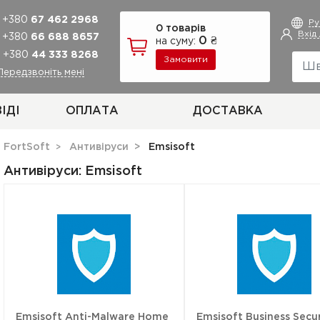
+380
67 462 2968
Р
0 товарів
Вхід
+380
66 688 8657
0 ₴
на суму:
+380
44 333 8268
Замовити
Передзвоніть мені
ІДІ
ОПЛАТА
ДОСТАВКА
FortSoft
Aнтивіруси
Emsisoft
Aнтивіруси: Emsisoft
Emsisoft Anti-Malware Home
Emsisoft Business Secur