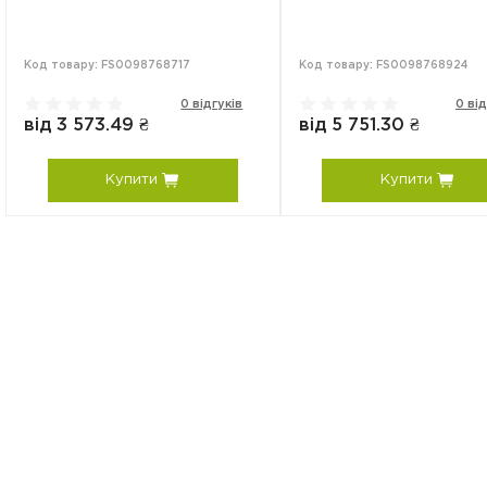
Код товару: FS0098768717
Код товару: FS0098768924
0 відгуків
0 від
від 3 573.49 ₴
від 5 751.30 ₴
Купити
Купити