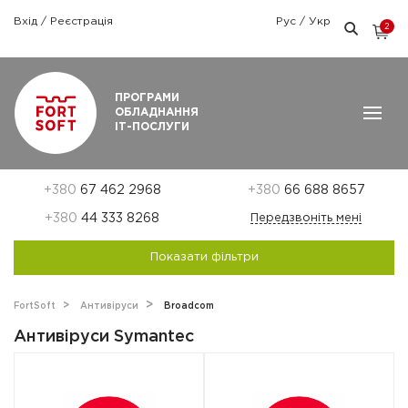
Вхід
/
Реєстрація
Рус
/
Укр
2
Графік роботи: Пн-Пт: 9:00 — 18:00
ПРОГРАМИ
ОБЛАДНАННЯ
ІТ-ПОСЛУГИ
+380
67 462 2968
+380
66 688 8657
+380
44 333 8268
Передзвоніть мені
Показати фільтри
FortSoft
Aнтивіруси
Broadcom
Антивіруси Symantec