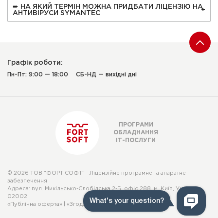
➨ НА ЯКИЙ ТЕРМІН МОЖНА ПРИДБАТИ ЛІЦЕНЗІЮ НА
АНТИВІРУСИ SYMANTEC
Графік роботи:
Пн-Пт: 9:00 — 18:00
СБ-НД — вихідні дні
ПРОГРАМИ
ОБЛАДНАННЯ
ІТ-ПОСЛУГИ
© 2026 ТОВ "ФОРТ СОФТ" - Ліцензійне програмне та апаратне
забезпечення
Адреса: вул. Микільсько-Слобідська 2-Б, офіс 288, м. Київ, Україна,
02002
«Публічна оферта»
|
«Згода суб'єкта персональних даних»