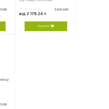
Код товару: FS0000588
гуків
0 відгуків
від 2 178.24 ₴
Купити
gency
гуків