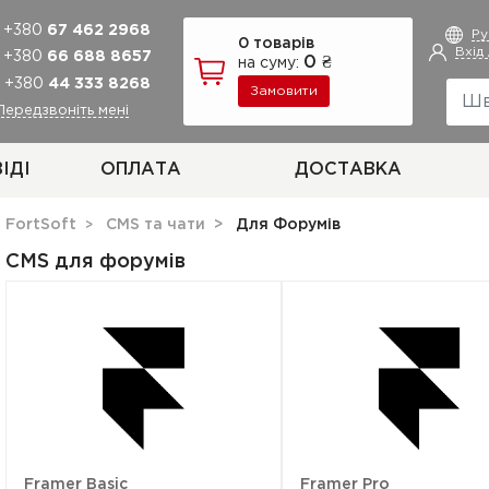
+380
67 462 2968
Р
0 товарів
Вхід
+380
66 688 8657
0 ₴
на суму:
+380
44 333 8268
Замовити
Передзвоніть мені
ІДІ
ОПЛАТА
ДОСТАВКА
FortSoft
CMS та чати
Для Форумів
CMS для форумів
Framer Basic
Framer Pro