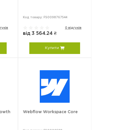
Код товару: FS0098767544
гуків
0 відгуків
від 3 564.24 ₴
Купити
rowth
Webflow Workspace Core