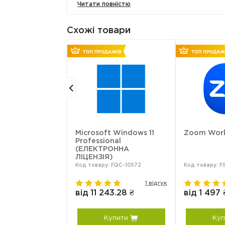
Читати повністю
Простота адміністрування.
Безкоштовне оновлення.
Схожі товари
t Copilot for
Microsoft Windows 11
Zoom Work
t 365
Professional
(ЕЛЕКТРОННА
ЛІЦЕНЗІЯ)
:
Код товару: FQC-10572
Код товару: 
MM8R:0002
0 відгуків
1 відгук
73.56 ₴
від 11 243.28 ₴
від 1 497 
упити
Купити
Куп