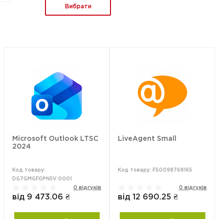
Вибрати
Microsoft Outlook LTSC
LiveAgent Small
2024
Код товару:
Код товару: FS0098768165
DG7GMGF0PN5V:0001
0 відгуків
0 відгуків
від 9 473.06 ₴
від 12 690.25 ₴