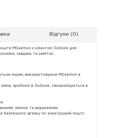
авка
Відгуки
(0)
 пошти MDaemon з клієнтом Outlook для
зсилки, завдань та заміток.
агатьом іншим, використовуючи MDaemon в
міни, зроблені в Outlook, синхронізуються в
і.
ванням, зміною та видаленням.
 безпечного зв'язку по електронній пошті.