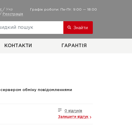
ус
/
Укр
Графік роботи: Пн-Пт: 9:00 — 18:00
/
Реєстрація
Знайти
КОНТАКТИ
ГАРАНТІЯ
з сервером обміну повідомленнями
0 відгуків
Залишити відгук