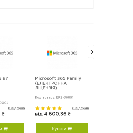
5 E7
Microsoft 365 Family
Microsoft Copil
(ЕЛЕКТРОННА
Microsoft 365
ЛІЦЕНЗІЯ)
Код товару: EP2-36891
Код товару:
000J
CFQ7TTC0MM8R:00
0 відгуків
6 відгуків
 ₴
від 4 600.36 ₴
від 19 873.56 
и
Купити
Купити