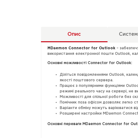
Опис
Систем
MDaemon Connector for Outlook
– забезпеч
використання електронної пошти Outlook, кале
Основні можливості Connector for Outlook:
Діліться повідомленнями Outlook, кале
якості поштового сервера.
Працює з популярними функціями Outlook
режимі реального часу на сервері, не в
Можливості для спільної роботи без скл
Помічник поза офісом дозволяє легко с
Варіанти обміну можуть варіюватися ві
Розширені настройки MDaemon Connector
Основні переваги MDaemon Connector for Out
Потужні засоби колективної роботи при