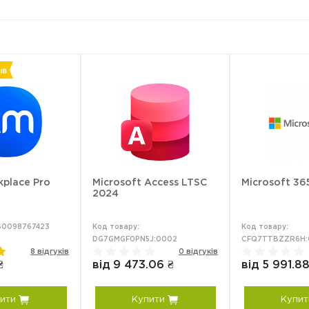
place Pro
Microsoft Access LTSC
Microsoft 36
2024
FS0098767423
Код товару:
Код товару:
DG7GMGF0PN5J:0002
CFQ7TTBZZR6H:
8 відгуків
0 відгуків
₴
від 9 473.06 ₴
від 5 991.88
ити
Купити
Купит