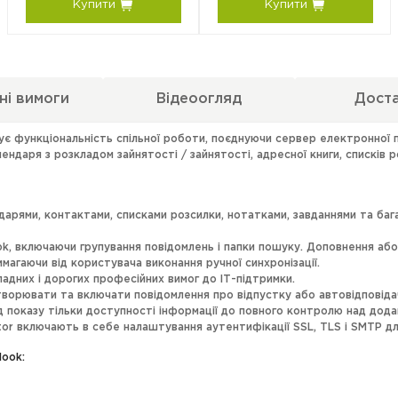
Купити
Купити
ні вимоги
Відеоогляд
Дост
ує функціональність спільної роботи, поєднуючи сервер електронної
ндаря з розкладом зайнятості / зайнятості, адресної книги, списків ро
ндарями, контактами, списками розсилки, нотатками, завданнями та б
, включаючи групування повідомлень і папки пошуку. Доповнення або з
имагаючи від користувача виконання ручної синхронізації.
адних і дорогих професійних вимог до ІТ-підтримки.
творювати та включати повідомлення про відпустку або автовідповідач
д показу тільки доступності інформації до повного контролю над дода
 включають в себе налаштування аутентифікації SSL, TLS і SMTP для
look:
 невеликих витратах на супровід серверної частини.