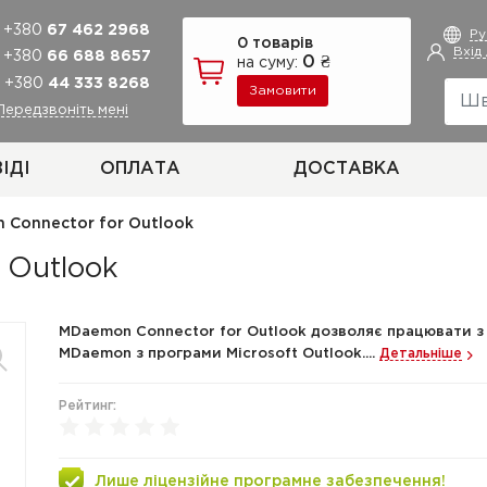
+380
67 462 2968
Р
0 товарів
Вхід
+380
66 688 8657
0 ₴
на суму:
+380
44 333 8268
Замовити
Передзвоніть мені
ІДІ
ОПЛАТА
ДОСТАВКА
Connector for Outlook
 Outlook
MDaemon Connector for Outlook дозволяє працювати 
MDaemon з програми Microsoft Outlook....
Детальніше
Рейтинг:
Лише ліцензійне програмне забезпечення!