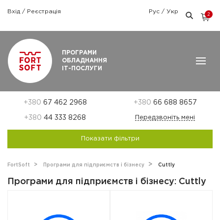
Вхід
/
Реєстрація
Рус
/
Укр
2
Графік роботи: Пн-Пт: 9:00 — 18:00
ПРОГРАМИ
ОБЛАДНАННЯ
ІТ-ПОСЛУГИ
+380
67 462 2968
+380
66 688 8657
+380
44 333 8268
Передзвоніть мені
Показати фільтри
FortSoft
Програми для підприємств і бізнесу
Cuttly
Програми для підприємств і бізнесу: Cuttly