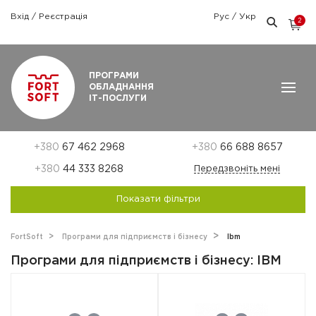
Вхід
/
Реєстрація
Рус
/
Укр
2
Графік роботи: Пн-Пт: 9:00 — 18:00
ПРОГРАМИ
ОБЛАДНАННЯ
ІТ-ПОСЛУГИ
+380
67 462 2968
+380
66 688 8657
+380
44 333 8268
Передзвоніть мені
Показати фільтри
FortSoft
Програми для підприємств і бізнесу
Ibm
Програми для підприємств і бізнесу: IBM