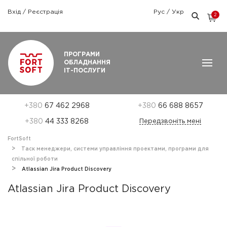
Вхід
/
Реєстрація
Рус
/
Укр
2
Графік роботи: Пн-Пт: 9:00 — 18:00
ПРОГРАМИ
ОБЛАДНАННЯ
ІТ-ПОСЛУГИ
+380
67 462 2968
+380
66 688 8657
+380
44 333 8268
Передзвоніть мені
FortSoft
Таск менеджери, системи управління проектами, програми для
спільної роботи
Atlassian Jira Product Discovery
Atlassian Jira Product Discovery