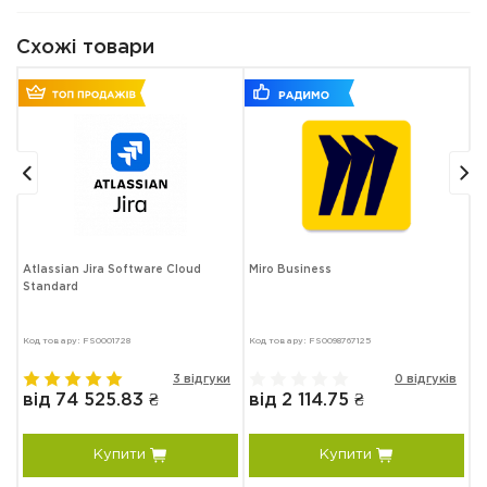
Схожі товари
Atlassian Jira Software Cloud
Miro Business
S
Standard
Код товару: FS0001728
Код товару: FS0098767125
Ко
в
3 відгуки
0 відгуків
від 74 525.83 ₴
від 2 114.75 ₴
в
Купити
Купити