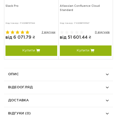
Slack Pro
Atlassian Confluence Cloud
A
Standard
C
Код товару: FS0098767944
Код товару: FS0098765547
в
2 відгуки
0 відгуків
від 6 071.79 ₴
від 51 601.44 ₴
Купити
Купити
ОПИС
ВІДЕООГЛЯД
ДОСТАВКА
ВІДГУКИ
(0)