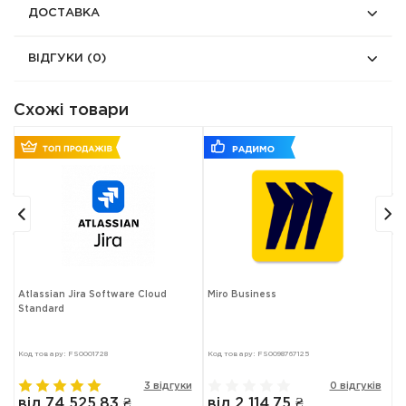
ДОСТАВКА
ВІДГУКИ
(0)
Схожі товари
Atlassian Jira Software Cloud
Miro Business
S
Standard
Код товару: FS0001728
Код товару: FS0098767125
Ко
в
3 відгуки
0 відгуків
від 74 525.83 ₴
від 2 114.75 ₴
в