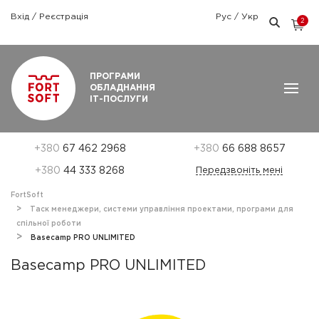
Вхід
/
Реєстрація
Рус
/
Укр
2
Графік роботи: Пн-Пт: 9:00 — 18:00
ПРОГРАМИ
ОБЛАДНАННЯ
ІТ-ПОСЛУГИ
+380
67 462 2968
+380
66 688 8657
+380
44 333 8268
Передзвоніть мені
FortSoft
Таск менеджери, системи управління проектами, програми для
спільної роботи
Basecamp PRO UNLIMITED
Basecamp PRO UNLIMITED