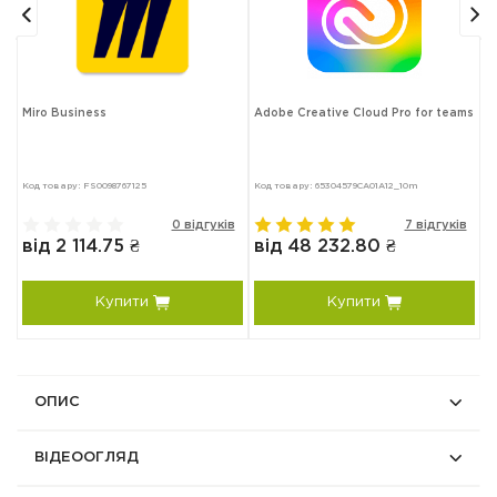
Miro Business
Adobe Creative Cloud Pro for teams
A
P
Код товару: FS0098767125
Код товару: 65304579CA01A12_10m
Ко
в
0 відгуків
7 відгуків
від 2 114.75 ₴
від 48 232.80 ₴
в
Купити
Купити
ОПИС
ВІДЕООГЛЯД