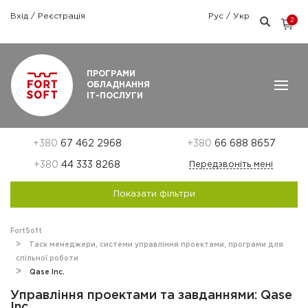
Вхід
/
Реєстрація
Рус
/
Укр
2
Графік роботи: Пн-Пт: 9:00 — 18:00
ПРОГРАМИ
ОБЛАДНАННЯ
ІТ-ПОСЛУГИ
+380
67 462 2968
+380
66 688 8657
+380
44 333 8268
Передзвоніть мені
Показати фільтри
FortSoft
Таск менеджери, системи управління проектами, програми для
спільної роботи
Qase Inc.
Управління проектами та завданнями: Qase
Inc.