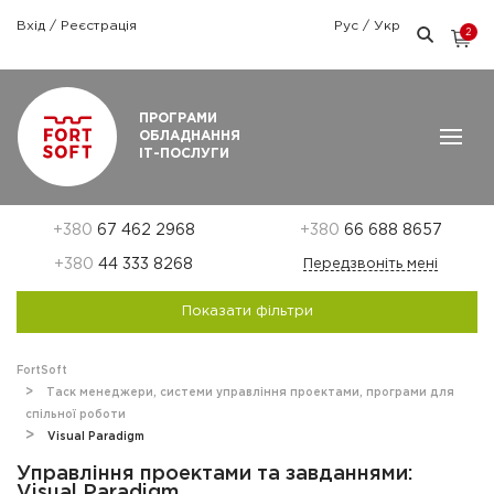
Вхід
/
Реєстрація
Рус
/
Укр
2
Графік роботи: Пн-Пт: 9:00 — 18:00
ПРОГРАМИ
ОБЛАДНАННЯ
ІТ-ПОСЛУГИ
+380
67 462 2968
+380
66 688 8657
+380
44 333 8268
Передзвоніть мені
Показати фільтри
FortSoft
Таск менеджери, системи управління проектами, програми для
спільної роботи
Visual Paradigm
Управління проектами та завданнями:
Visual Paradigm