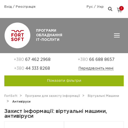
Вхід
/
Реєстрація
Рус
/
Укр
2
Графік роботи: Пн-Пт: 9:00 — 18:00
ПРОГРАМИ
ОБЛАДНАННЯ
ІТ-ПОСЛУГИ
+380
67 462 2968
+380
66 688 8657
+380
44 333 8268
Передзвоніть мені
Показати фільтри
FortSoft
Програми для захисту інформації
Віртуальні Машини
Антивіруси
Захист інформації: віртуальні машини,
антивіруси