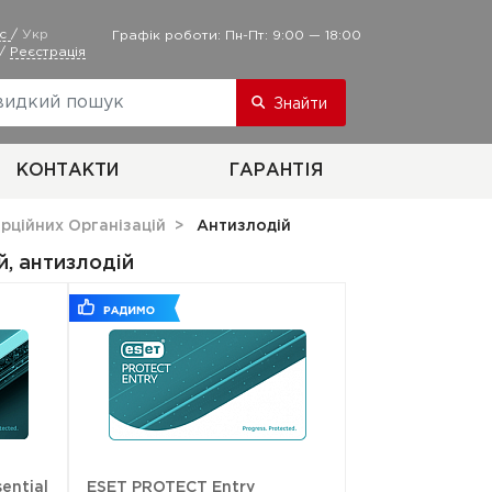
ус
/
Укр
Графік роботи: Пн-Пт: 9:00 — 18:00
/
Реєстрація
Знайти
КОНТАКТИ
ГАРАНТІЯ
рційних Організацій
Антизлодій
й, антизлодій
ential
ESET PROTECT Entry