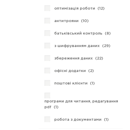
оптимізація роботи (
12
)
антитрояни (
10
)
батьківський контроль (
8
)
з шифруванням даних (
29
)
збереження даних (
22
)
офісні додатки (
2
)
поштові клієнти (
1
)
програми для читання, редагування
pdf (
1
)
робота з документами (
1
)