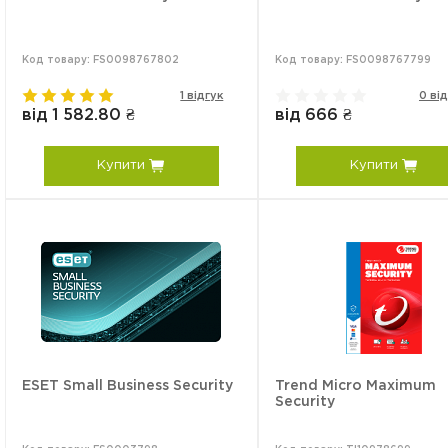
Код товару: FS0098767802
Код товару: FS0098767799
1 відгук
0 від
від 1 582.80 ₴
від 666 ₴
Купити
Купити
ESET Small Business Security
Trend Micro Maximum
Security