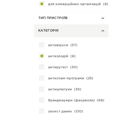
для комерційних організацій (
8
)
ТИП ПРИСТРОЇВ
КАТЕГОРІЯ
антивіруси (
57
)
антизлодій (
8
)
антируткіт (
30
)
антиспам-програми (
25
)
антишпигуни (
36
)
брандмауери (фаєрволи) (
68
)
захист даних (
130
)