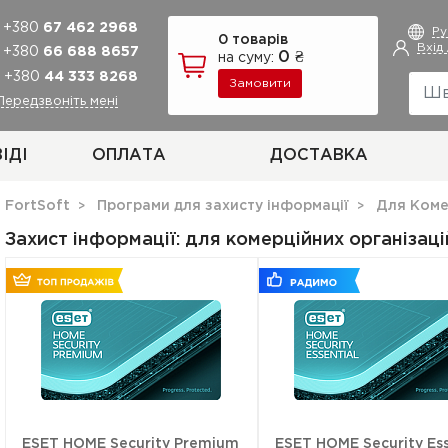
+380
67 462 2968
Р
0 товарів
Вхід
+380
66 688 8657
0 ₴
на суму:
+380
44 333 8268
Замовити
Передзвоніть мені
ІДІ
ОПЛАТА
ДОСТАВКА
FortSoft
Програми для захисту інформації
Для Коме
Захист інформації: для комерційних організаці
ESET HOME Security Premium
ESET HOME Security Ess