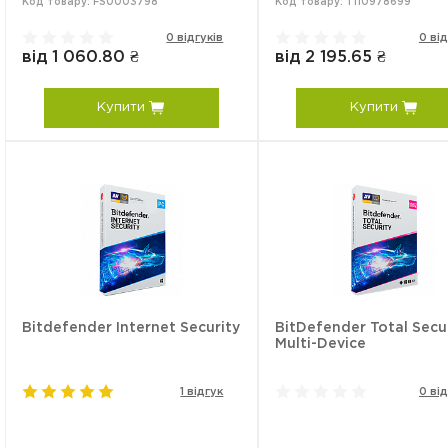
Код товару: FS0003798
Код товару: TI10978699
0 відгуків
0 від
від 1 060.80 ₴
від 2 195.65 ₴
Купити
Купити
Bitdefender Internet Security
BitDefender Total Secu
Multi-Device
1 відгук
0 від