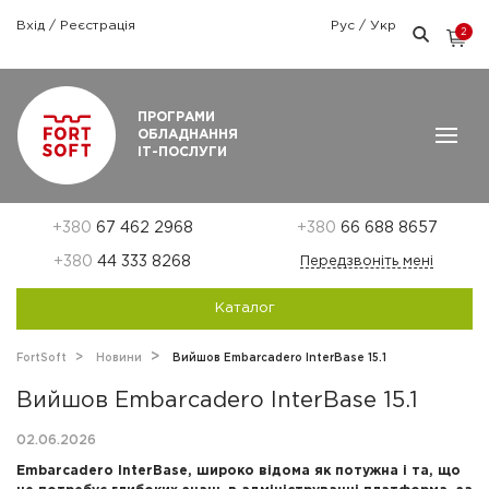
Вхід
/
Реєстрація
Рус
/
Укр
2
Графік роботи: Пн-Пт: 9:00 — 18:00
ПРОГРАМИ
ОБЛАДНАННЯ
ІТ-ПОСЛУГИ
+380
67 462 2968
+380
66 688 8657
+380
44 333 8268
Передзвоніть мені
Каталог
FortSoft
Новини
Вийшов Embarcadero InterBase 15.1
Вийшов Embarcadero InterBase 15.1
02.06.2026
Embarcadero InterBase, широко відома як потужна і та, що