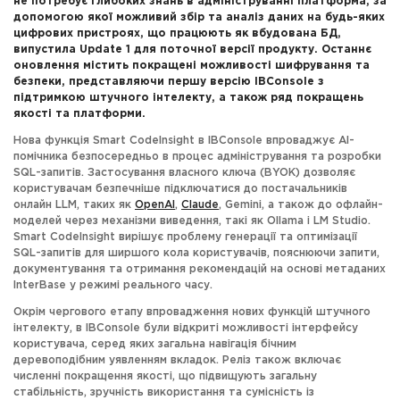
не потребує глибоких знань в адмініструванні платформа, за
допомогою якої можливий збір та аналіз даних на будь-яких
цифрових пристроях, що працюють як вбудована БД,
випустила Update 1 для поточної версії продукту. Останнє
оновлення містить покращені можливості шифрування та
безпеки, представляючи першу версію IBConsole з
підтримкою штучного інтелекту, а також ряд покращень
якості та платформи.
Нова функція Smart CodeInsight в IBConsole впроваджує AI-
помічника безпосередньо в процес адміністрування та розробки
SQL-запитів. Застосування власного ключа (BYOK) дозволяє
користувачам безпечніше підключатися до постачальників
онлайн LLM, таких як
OpenAI
,
Claude
, Gemini, а також до офлайн-
моделей через механізми виведення, такі як Ollama і LM Studio.
Smart CodeInsight вирішує проблему генерації та оптимізації
SQL-запитів для ширшого кола користувачів, пояснюючи запити,
документування та отримання рекомендацій на основі метаданих
InterBase у режимі реального часу.
Окрім чергового етапу впровадження нових функцій штучного
інтелекту, в IBConsole були відкриті можливості інтерфейсу
користувача, серед яких загальна навігація бічним
деревоподібним уявленням вкладок. Реліз також включає
численні покращення якості, що підвищують загальну
стабільність, зручність використання та сумісність із