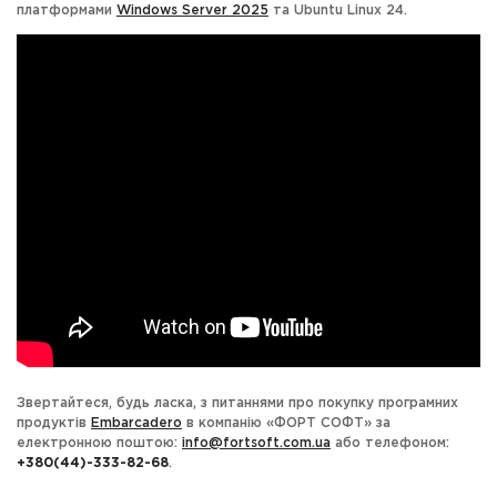
платформами
Windows Server 2025
та Ubuntu Linux 24.
Звертайтеся, будь ласка, з питаннями про покупку програмних
продуктів
Embarcadero
в компанію «ФОРТ СОФТ» за
електронною поштою:
info@fortsoft.com.ua
або телефоном:
+380(44)-333-82-68
.