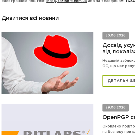
електронною поштою:
info@fortsoft.com.ua
або за телефоном:
+380
Дивитися всі новини
30.06.2026
Досвід усу
від локаліз
Недавній заблок
ОС, що має репут
ДЕТАЛЬНІШ
29.06.2026
OpenPGP ca
Оновлено поштови
на безпеку при в