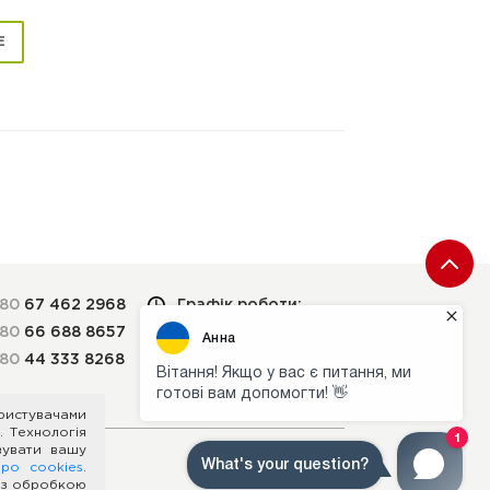
Е
380
67 462 2968
Графік роботи:
380
66 688 8657
Пн-Пт: 9:00 — 18:00
380
44 333 8268
СБ-НД — вихідні дні
ористувачами
. Технологія
вувати вашу
про cookies
.
я з обробкою