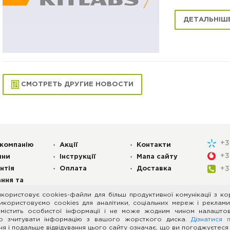
ДЕТАЛЬНІШ
СМОТРЕТЬ ДРУГИЕ НОВОСТИ
+
компанію
Акції
Контакти
+
ини
Інструкції
Мапа сайту
нтія
Оплата
Доставка
+
ння та
овіді
користовує cookies-файли для більш продуктивної комунікації з к
икористовуємо cookies для аналітики, соціальних мереж і реклами
 містить особистої інформації і не може жодним чином налашто
 апаратне забезпечення
о зчитувати інформацію з вашого жорсткого диска.
Дізнатися 
 Київ, Україна, 02002
я і подальше відвідування цього сайту означає, що ви погоджуєтес