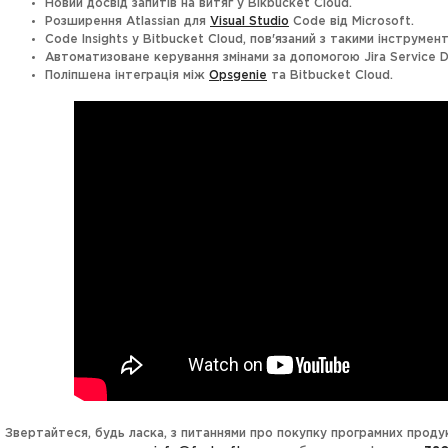
Новий досвід запитів на витяг у Bikbucket Cloud.
Розширення Atlassian для
Visual Studio
Code від Microsoft.
Code Insights у Bitbucket Cloud, пов'язаний з такими інструмент
Автоматизоване керування змінами за допомогою Jira Service De
Поліпшена інтеграція між
Opsgenie
та Bitbucket Cloud.
Звертайтеся, будь ласка, з питаннями про покупку програмних проду