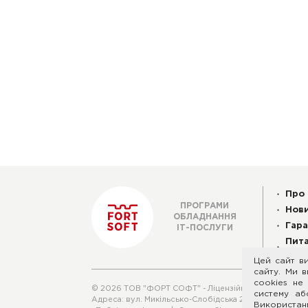
Про 
ПРОГРАМИ
Нов
ОБЛАДНАННЯ
Гара
ІТ-ПОСЛУГИ
Пита
Відп
Цей сайт ви
сайту. Ми в
cookies не
© 2026 ТОВ "ФОРТ СОФТ" - Ліцензійне програмне та
систему аб
Адреса: вул. Микільсько-Слобідська 2-Б, офіс 288, м.
Використанн