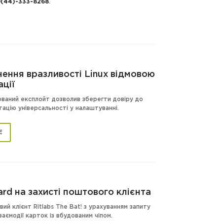
(44)-333-8268
.
нення вразливості Linux відмовою
ації
ований експлойт дозволив зберегти довіру до
ацію універсальності у налаштуванні.
Е
rd на захисті поштового клієнта
й клієнт Ritlabs The Bat! з урахуванням запиту
заємодії карток із вбудованим чіпом.