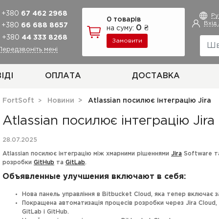
+380
67 462 2968
Р
0 товарів
Вхід
+380
66 688 8657
0 ₴
на суму:
+380
44 333 8268
Замовити
Передзвоніть мені
ІДІ
ОПЛАТА
ДОСТАВКА
FortSoft
Новини
Atlassian посилює інтеграцію Jira
Atlassian посилює інтеграцію Jira
28.07.2025
Atlassian посилює інтеграцію між хмарними рішеннями
Jira
Software 
розробки
GitHub
та
GitLab
.
Объявленные улучшения включают в себя:
Нова панель управління в Bitbucket Cloud, яка тепер включає за
Покращена автоматизація процесів розробки через Jira Cloud,
GitLab і GitHub.