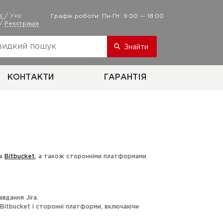
ус
/
Укр
Графік роботи: Пн-Пт: 9:00 — 18:00
/
Реєстрація
Знайти
КОНТАКТИ
ГАРАНТІЯ
та
Bitbucket
, а також сторонніми платформами
вдання Jira.
 Bitbucket і сторонні платформи, включаючи