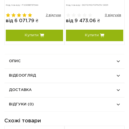
Код товару: FS0098767944
Код товару: DG7GMGF0PN5V:0001
Ко
в
2 відгуки
0 відгуків
від 6 071.79 ₴
від 9 473.06 ₴
в
Купити
Купити
ОПИС
ВІДЕООГЛЯД
ДОСТАВКА
ВІДГУКИ
(0)
Схожі товари